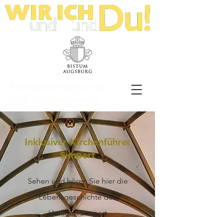
Behindertenseelsorge
im Bistum Augsburg
Inklusiver Kirchenführer
Simpert
Sehen und hören Sie hier die
Lebensgeschichte des
Heiligen Simpert