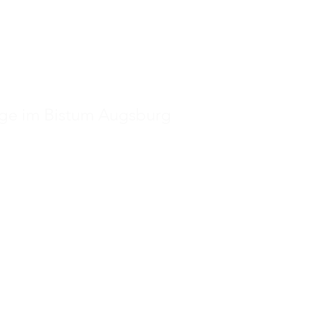
PASTORAL
KONTAKT
rge im Bistum Augsburg