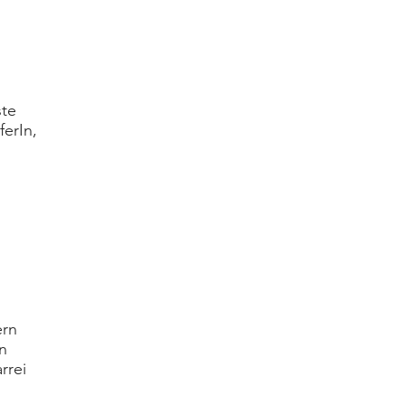
te
erIn,
ern
n
rrei