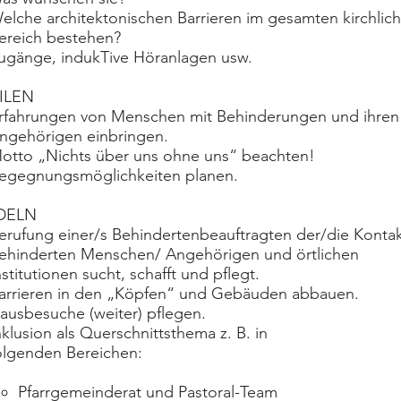
elche architektonischen Barrieren im gesamten kirchlic
ereich bestehen?
ugänge, indukTive Höranlagen usw.
ILEN
rfahrungen von Menschen mit Behinderungen und ihren
ngehörigen einbringen.
otto „Nichts über uns ohne uns“ beachten!
egegnungsmöglichkeiten planen.
DELN
erufung einer/s Behindertenbeauftragten der/die Kontak
ehinderten Menschen/ Angehörigen und örtlichen
nstitutionen sucht, schafft und pflegt.
arrieren in den „Köpfen“ und Gebäuden abbauen.
ausbesuche (weiter) pflegen.
nklusion als Querschnittsthema z. B. in
olgenden Bereichen:
Pfarrgemeinderat und Pastoral-Team