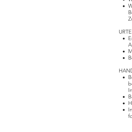
W
B
Z
URTE
E
A
M
B
HAN
B
b
I
B
H
I
f