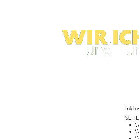
Inkl
SEH
W
W
W