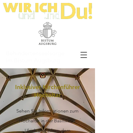
Behindertenseelsorge
im Bistum Augsburg
Inklusiver Kirchenführer
Hochaltar
Sehen Sie Informationen zum
Hochaltar in der Basilika St.
Ulrich und Afra – dem