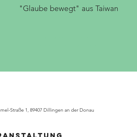
"Glaube bewegt" aus Taiwan
Tickets stehen nicht zum Verkauf
Andere Veranstaltungen ansehen
el-Straße 1, 89407 Dillingen an der Donau
eranstaltung