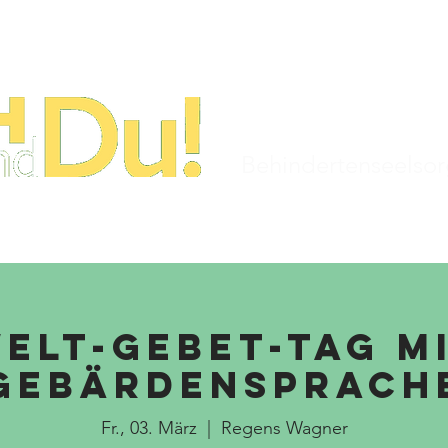
STARTSEITE
TERMINE
KIRCHENJAHR
Behindertenseelso
elt-Gebet-Tag m
Gebärdensprach
Fr., 03. März
  |  
Regens Wagner