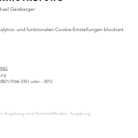
hael Geisberger
ytics- und funktionalen Cookie-Einstellungen blockiert.
UNG
urg
0821/3166-2351 oder - 2012
stum Augsburg und HummelMedien, Augsburg