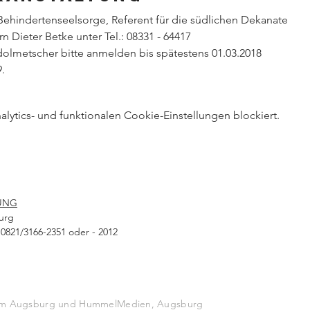
ehindertenseelsorge, Referent für die südlichen Dekanate
n Dieter Betke unter Tel.: 08331 - 64417
lmetscher bitte anmelden bis spätestens 01.03.2018 
9.
ytics- und funktionalen Cookie-Einstellungen blockiert.
UNG
urg
0821/3166-2351 oder - 2012
stum Augsburg und HummelMedien, Augsburg