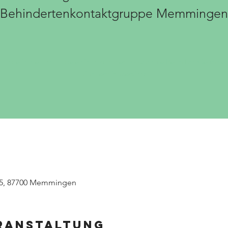
Behindertenkontaktgruppe Memminge
icht erforderlich - bitte einfach kommen. Ausnahme Bedarf an Gebärde
Zur Terminübersicht
5, 87700 Memmingen
eranstaltung