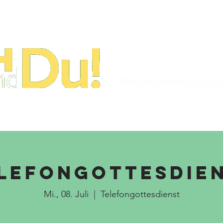
STARTSEITE
TERMINE
KIRCHENJAHR
Behindertenseelso
lefongottesdie
Mi., 08. Juli
  |  
Telefongottesdienst