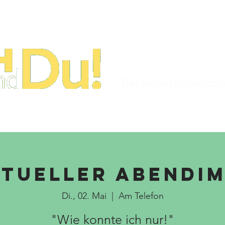
STARTSEITE
TERMINE
KIRCHENJAHR
Behindertenseelso
itueller Abendi
Di., 02. Mai
  |  
Am Telefon
"Wie konnte ich nur!"