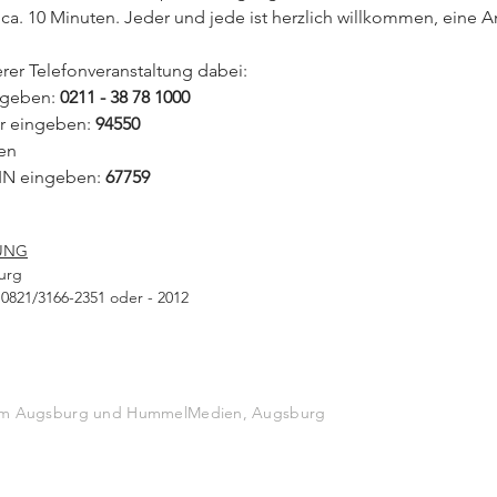
ca. 10 Minuten. Jeder und jede ist herzlich willkommen, eine A
erer Telefonveranstaltung dabei:
ngeben:
 0211 - 38 78 1000
 eingeben:
 94550
en
PIN eingeben:
 67759
UNG
urg
0821/3166-2351 oder - 2012
stum Augsburg und HummelMedien, Augsburg