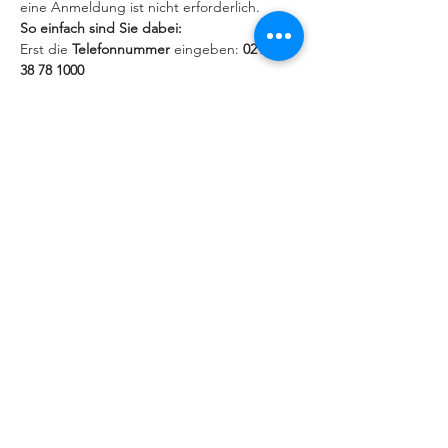
eine Anmeldung ist nicht erforderlich.
So einfach sind Sie dabei:
Erst die 
Telefonnummer
 eingeben: 
0211 - 
38 78 1000
Weiterlesen >
IMPRESSUM
|
DATENSCHUTZERKLÄRUNG
Behindertenseelsorge im Bistum
Augsburg
Kappelberg 1, 86150 Augsburg,
Telefon 0821/3166-2351 oder - 2012
© 2026 by Behindertenseelsorge Bistum Augsburg
und HummelMedien, Augsburg