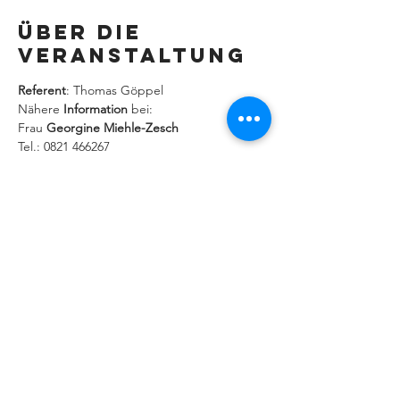
Über die
Veranstaltung
Referent
: Thomas Göppel
Nähere 
Information
 bei:
Frau 
Georgine Miehle-Zesch
Tel.: 0821 466267
Mail: 
geo.mie-ze@web.de
IMPRESSUM
|
DATENSCHUTZERKLÄRUNG
Behindertenseelsorge im Bistum
Augsburg