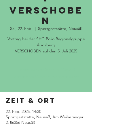
-
VERSCHOBE
N
Sa., 22. Feb.
  |  
Sportgaststätte, Neusäß
Vortrag bei der SHG Polio Regionalgruppe
Augsburg
VERSCHOBEN auf den 5. Juli 2025
Tickets stehen nicht zum Verkauf
Jetzt andere Veranstaltungen ansehen
Zeit & Ort
22. Feb. 2025, 14:30
Sportgaststätte, Neusäß, Am Weiheranger
2, 86356 Neusäß