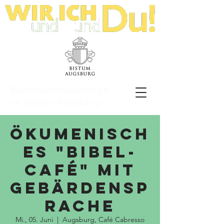
Behindertenseelsorge
im Bistum Augsburg
Ökumenisch
es "Bibel-
Café" mit
Gebärdensp
rache
Mi., 05. Juni
  |  
Augsburg, Café Cabresso