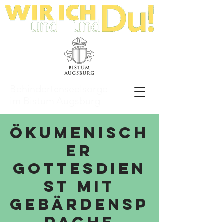
Behindertenseelsorge
im Bistum Augsburg
Ökumenisch
er
Gottesdien
st mit
Gebärdensp