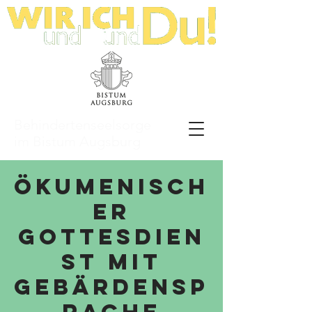
Behindertenseelsorge
im Bistum Augsburg
Ökumenisch
er
Gottesdien
st mit
Gebärdensp