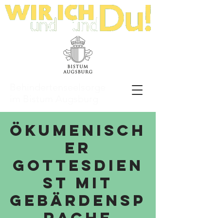
Behindertenseelsorge
im Bistum Augsburg
Ökumenisch
er
Gottesdien
st mit
Gebärdensp