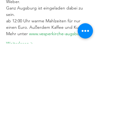
Weber.
Ganz Augsburg ist eingeladen dabei zu 
sein.
ab 12:00 Uhr warme Mahlzeiten für nur 
einen Euro. Außerdem Kaffee und Kuchen.
Mehr unter
 www.vesperkirche-augsburg.de
Weiterlesen >
IMPRESSUM
|
DATENSCHUTZERKLÄRUNG
Behindertenseelsorge im Bistum
Augsburg
Kappelberg 1, 86150 Augsburg,
Telefon 0821/3166-2351 oder - 2012