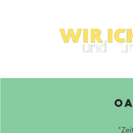
Oa
"Zei