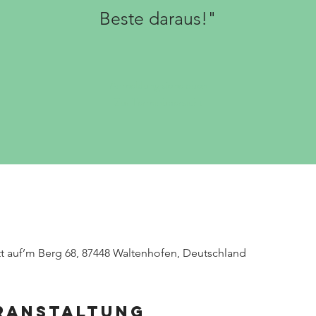
Beste daraus!"
Anmeldung siehe oben
Zur Terminübersicht
tt auf’m Berg 68, 87448 Waltenhofen, Deutschland
eranstaltung