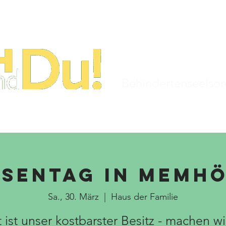
STARTSEITE
TERMINE
KIRCHENJAHR
Behindertenseelso
sentag in Memh
Sa., 30. März
  |  
Haus der Familie
t ist unser kostbarster Besitz - machen wi