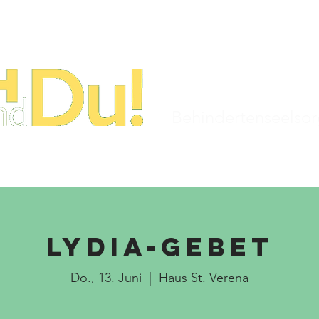
STARTSEITE
TERMINE
KIRCHENJAHR
Behindertenseelso
LyDia-Gebet
Do., 13. Juni
  |  
Haus St. Verena