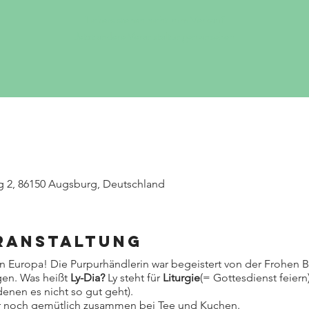
Tickets stehen nicht zum Verkauf
Jetzt andere Veranstaltungen ansehen
g 2, 86150 Augsburg, Deutschland
eranstaltung
n in Europa! Die Purpurhändlerin war begeistert von der Frohen B
en. Was heißt
Ly-Dia?
Ly steht für
Liturgie
(= Gottesdienst feiern
enen es nicht so gut geht).
ir noch gemütlich zusammen bei Tee und Kuchen.