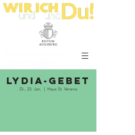
Behindertenseelsorge
im Bistum Augsburg
LyDia-Gebet
Di., 23. Jan.
  |  
Haus St. Verena
Tickets stehen nicht zum Verkauf
Jetzt andere Veranstaltungen ansehen