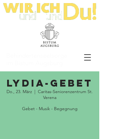
Behindertenseelsorge
im Bistum Augsburg
LyDia-Gebet
Do., 23. März
  |  
Caritas-Seniorenzentrum St.
Verena
Gebet - Musik - Begegnung
Tickets stehen nicht zum Verkauf
Andere Veranstaltungen ansehen