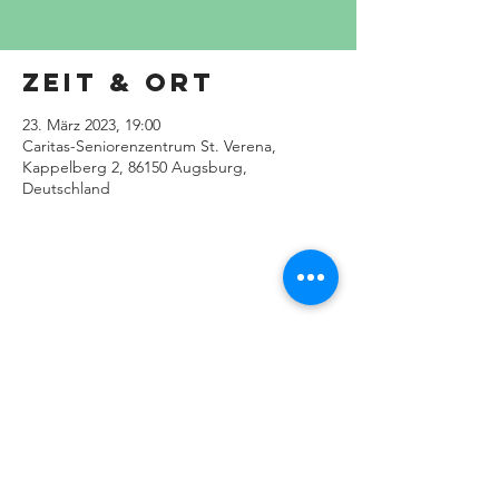
Zeit & Ort
23. März 2023, 19:00
Caritas-Seniorenzentrum St. Verena,
Kappelberg 2, 86150 Augsburg,
Deutschland
IMPRESSUM
|
DATENSCHUTZERKLÄRUNG
Behindertenseelsorge im Bistum
Augsburg
Kappelberg 1, 86150 Augsburg,