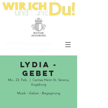
Behindertenseelsorge
im Bistum Augsburg
LyDia -
Gebet
Mo., 23. Feb.
  |  
Caritas-Heim St. Verena,
Augsburg
Musik - Gebet - Begegnung