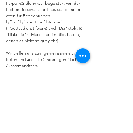
Purpurhändlerin war begeistert von der 
Frohen Botschaft. Ihr Haus stand immer 
offen für Begegnungen.
LyDia: "Ly" steht für "Liturgie" 
(=Gottesdienst feiern) und "Dia" steht für 
"Diakonie" (=Menschen im Blick haben, 
denen es nicht so gut geht).
Wir treffen uns zum gemeinsamen Singen, 
Beten und anschließendem gemütlichem 
Zusammensitzen.
Jeder und Jede ist willkommen.
Der Zugang ist barrierefrei.