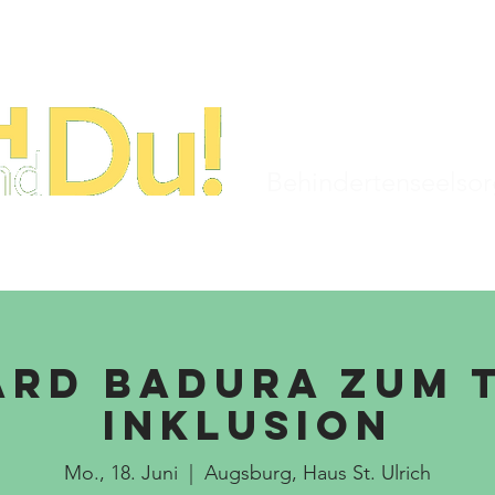
STARTSEITE
TERMINE
KIRCHENJAHR
Behindertenseelso
ard Badura zum 
Inklusion
Mo., 18. Juni
  |  
Augsburg, Haus St. Ulrich