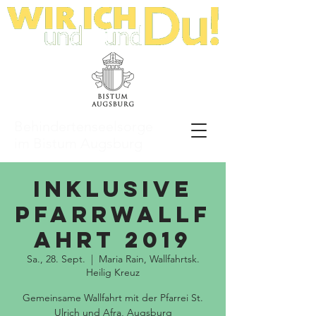
Behindertenseelsorge
im Bistum Augsburg
Inklusive
Pfarrwallf
ahrt 2019
Sa., 28. Sept.
  |  
Maria Rain, Wallfahrtsk.
Heilig Kreuz
Gemeinsame Wallfahrt mit der Pfarrei St.
Ulrich und Afra, Augsburg