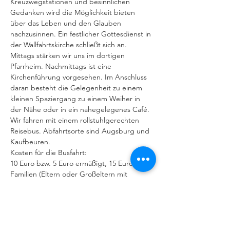
Kreuzwegstationen und besinnlichen 
Gedanken wird die Möglichkeit bieten 
über das Leben und den Glauben 
nachzusinnen. Ein festlicher Gottesdienst in 
der Wallfahrtskirche schließt sich an.
Mittags stärken wir uns im dortigen 
Pfarrheim. Nachmittags ist eine 
Kirchenführung vorgesehen. Im Anschluss 
daran besteht die Gelegenheit zu einem 
kleinen Spaziergang zu einem Weiher in 
der Nähe oder in ein nahegelegenes Café.
Wir fahren mit einem rollstuhlgerechten 
Reisebus. Abfahrtsorte sind Augsburg und 
Kaufbeuren.
Kosten für die Busfahrt:
10 Euro bzw. 5 Euro ermäßigt, 15 Euro für 
Familien (Eltern oder Großeltern mit 
Kindern)
Infos und Anmeldung bis 13. September 
2019 bei Behindertenseelsorge Augsburg
Weiterlesen >