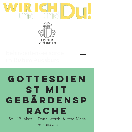
Behindertenseelsorge
im Bistum Augsburg
Gottesdien
st mit
Gebärdensp
rache
So., 19. März
  |  
Donauwörth, Kirche Maria
Immaculata