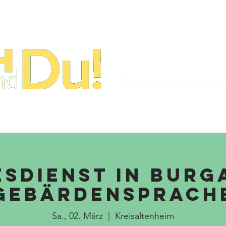
STARTSEITE
TERMINE
KIRCHENJAHR
Behindertenseelso
sdienst in Burg
Gebärdensprach
Sa., 02. März
  |  
Kreisaltenheim