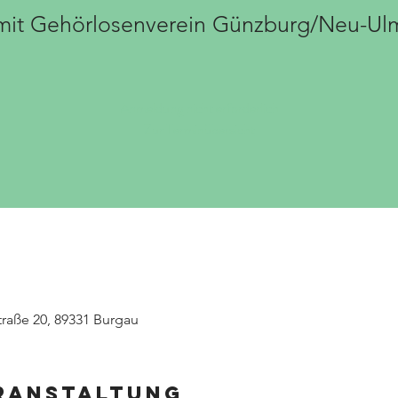
mit Gehörlosenverein Günzburg/Neu-Ul
Anmeldung nicht erforderlich
Zur Terminübersicht
traße 20, 89331 Burgau
eranstaltung