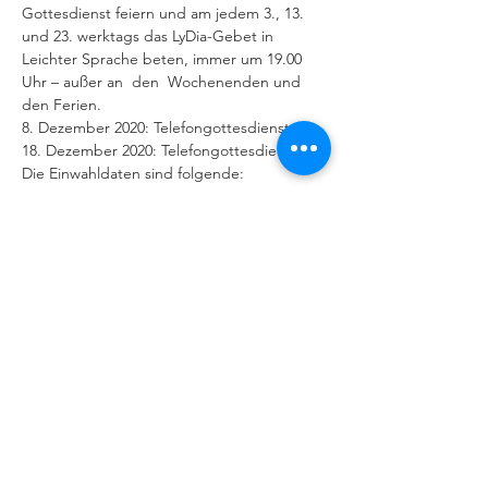
Gottesdienst feiern und am jedem 3., 13. 
und 23. werktags das LyDia-Gebet in 
Leichter Sprache beten, immer um 19.00 
Uhr – außer an  den  Wochenenden und 
den Ferien.
8. Dezember 2020: Telefongottesdienst
18. Dezember 2020: Telefongottesdienst
Die Einwahldaten sind folgende:
Weiterlesen >
IMPRESSUM
|
DATENSCHUTZERKLÄRUNG
Behindertenseelsorge im Bistum