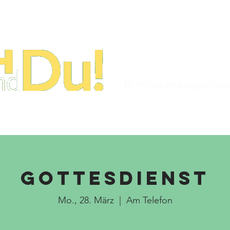
STARTSEITE
TERMINE
KIRCHENJAHR
Behindertenseelso
Gottesdienst
Mo., 28. März
  |  
Am Telefon