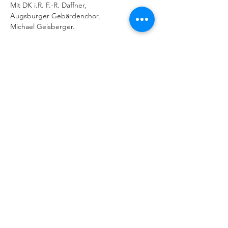
Mit DK i.R. F.-R. Daffner,
Augsburger Gebärdenchor,
Michael Geisberger.
IMPRESSUM
|
DATENSCHUTZERKLÄRUNG
Behindertenseelsorge im Bistum
Augsburg
Kappelberg 1, 86150 Augsburg,
Telefon 0821/3166-2351 oder - 2012
© 2026 by Behindertenseelsorge Bistum Augsburg