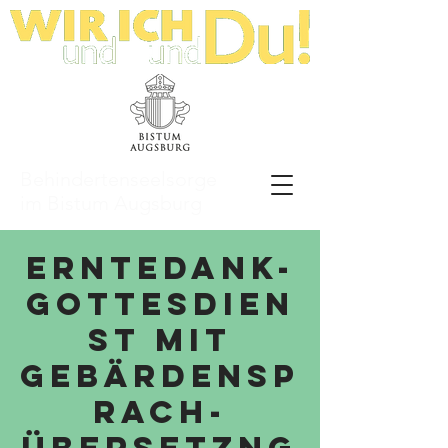
Behindertenseelsorge
im Bistum Augsburg
Erntedank-
Gottesdien
st mit
Gebärdensp
rach-