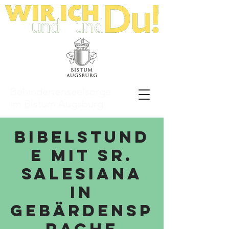
Behindertenseelsorge
im Bistum Augsburg
Bibelstund
e mit Sr.
Salesiana
in
Gebärdensp