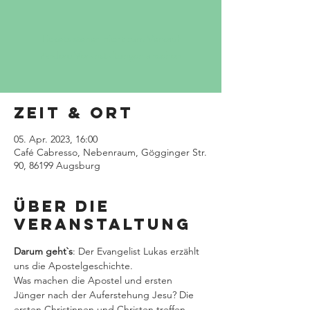
Tickets stehen nicht zum Verkauf
Andere Veranstaltungen ansehen
Zeit & Ort
05. Apr. 2023, 16:00
Café Cabresso, Nebenraum, Gögginger Str.
90, 86199 Augsburg
Über die
Veranstaltung
Darum geht`s
: Der Evangelist Lukas erzählt 
uns die Apostelgeschichte.
Was machen die Apostel und ersten 
Jünger nach der Auferstehung Jesu? Die 
ersten Christinnen und Christen treffen 