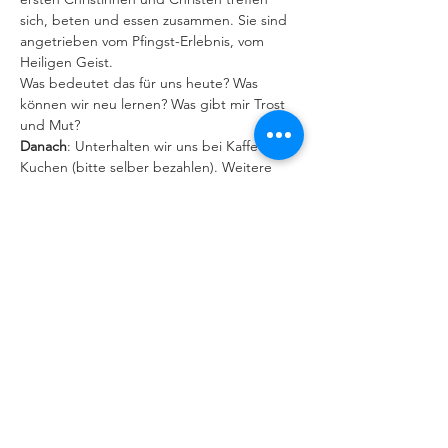
sich, beten und essen zusammen. Sie sind 
angetrieben vom Pfingst-Erlebnis, vom 
Heiligen Geist.
Was bedeutet das für uns heute? Was 
können wir neu lernen? Was gibt mir Trost 
und Mut?
Danach
: Unterhalten wir uns bei Kaffee und 
Kuchen (bitte selber bezahlen). Weitere 
Termine sind geplant.
IMPRESSUM
|
DATENSCHUTZERKLÄRUNG
Behindertenseelsorge im Bistum
Augsburg