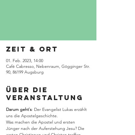
Tickets stehen nicht zum Verkauf
Andere Veranstaltungen ansehen
Zeit & Ort
01. Feb. 2023, 14:00
Café Cabresso, Nebenraum, Gögginger Str.
90, 86199 Augsburg
Über die
Veranstaltung
Darum geht`s
: Der Evangelist Lukas erzählt 
uns die Apostelgeschichte. 
Was machen die Apostel und ersten 
Jünger nach der Auferstehung Jesu? Die 
ersten Christinnen und Christen treffen 