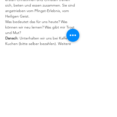
sich, beten und essen zusammen. Sie sind 
angetrieben vom Pfingst-Erlebnis, vom 
Heiligen Geist.
Was bedeutet das für uns heute? Was 
können wir neu lernen? Was gibt mir Trost 
und Mut?
Danach
: Unterhalten wir uns bei Kaffee und 
Kuchen (bitte selber bezahlen). Weitere 
Termine sind geplant.
IMPRESSUM
|
DATENSCHUTZERKLÄRUNG
Behindertenseelsorge im Bistum
Augsburg