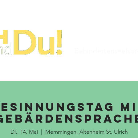
STARTSEITE
TERMINE
KIRCHENJAHR
Behindertenseelso
Besinnungstag m
Gebärdensprach
Di., 14. Mai
  |  
Memmingen, Altenheim St. Ulrich