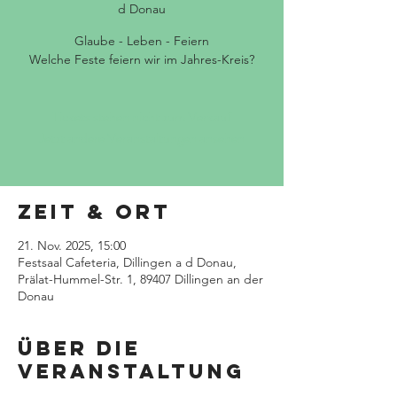
d Donau
Glaube - Leben - Feiern
Welche Feste feiern wir im Jahres-Kreis?
Tickets stehen nicht zum Verkauf
Jetzt andere Veranstaltungen ansehen
Zeit & Ort
21. Nov. 2025, 15:00
Festsaal Cafeteria, Dillingen a d Donau,
Prälat-Hummel-Str. 1, 89407 Dillingen an der
Donau
Über die
Veranstaltung