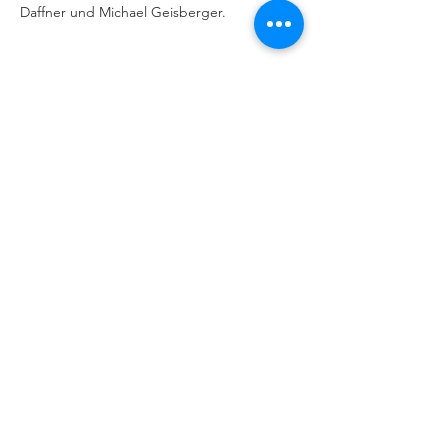
Daffner und Michael Geisberger.
IMPRESSUM
|
DATENSCHUTZERKLÄRUNG
Behindertenseelsorge im Bistum
Augsburg
Kappelberg 1, 86150 Augsburg,
Telefon 0821/3166-2351 oder - 2012
© 2026 by Behindertenseelsorge Bistum Augsburg
und HummelMedien, Augsburg