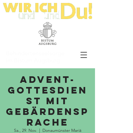
Behindertenseelsorge
im Bistum Augsburg
Advent-
Gottesdien
st mit
Gebärdensp
rache
Sa., 29. Nov.
  |  
Donaumünster Mariä