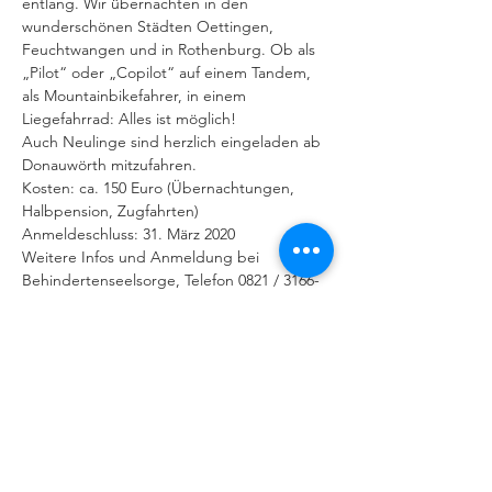
entlang. Wir übernachten in den 
wunderschönen Städten Oettingen, 
Feuchtwangen und in Rothenburg. Ob als 
„Pilot“ oder „Copilot“ auf einem Tandem, 
als Mountainbikefahrer, in einem 
Liegefahrrad: Alles ist möglich! 
Auch Neulinge sind herzlich eingeladen ab 
Donauwörth mitzufahren. 
Kosten: ca. 150 Euro (Übernachtungen, 
Halbpension, Zugfahrten)
Anmeldeschluss: 31. März 2020 
Weitere Infos und Anmeldung bei 
Behindertenseelsorge, Telefon 0821 / 3166-
2351 oder -2012
E-Mail: 
behindertenseelsorge@bistum-
augsburg.de