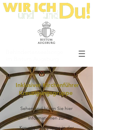
Behindertenseelsorge
im Bistum Augsburg
Inklusiver Kirchenführer
Kreuzigungsgruppe
Sehen und hören Sie hier
Informationen zur
Kreuzigungsgruppe in der